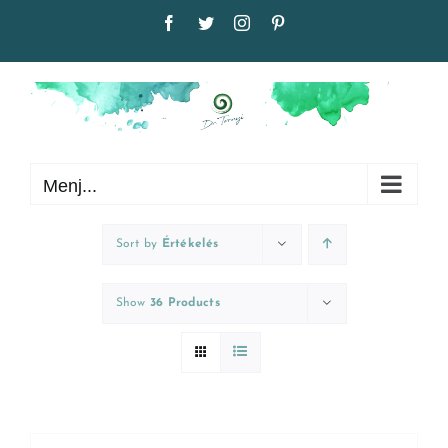
Kihagyás
Facebook
Twitter
Instagram
Pinterest
Menj...
Sort by
Értékelés
Show
36 Products