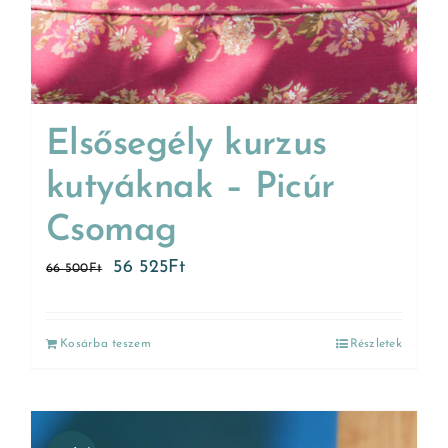
Elsősegély kurzus
kutyáknak – Picúr
Csomag
56 525
Ft
66 500
Ft
Kosárba teszem
Részletek