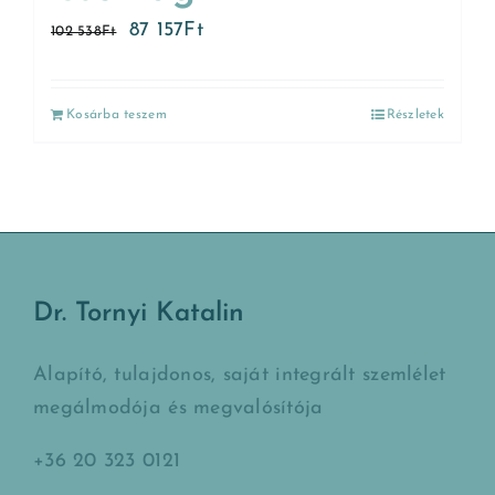
87 157
Ft
102 538
Ft
Kosárba teszem
Részletek
Dr. Tornyi Katalin
Alapító, tulajdonos, saját integrált szemlélet
megálmodója és megvalósítója
+36 20 323 0121