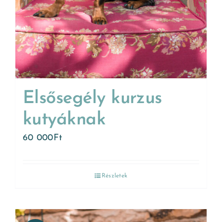
Elsősegély kurzus
kutyáknak
60 000
Ft
Részletek