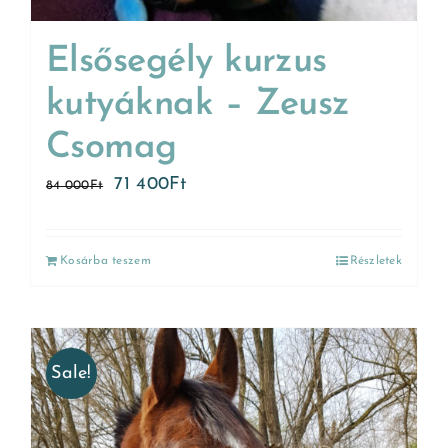
Elsősegély kurzus
kutyáknak – Zeusz
Csomag
71 400
Ft
84 000
Ft
Kosárba teszem
Részletek
Sale!