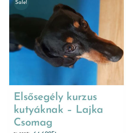
Sale!
Elsősegély kurzus
kutyáknak – Lajka
Csomag