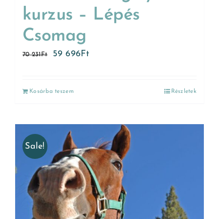
kurzus – Lépés
Csomag
59 696
Ft
70 231
Ft
Kosárba teszem
Részletek
Sale!