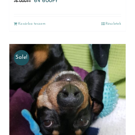
64 600
Ft
76 000
Ft
Kosárba teszem
Részletek
Sale!