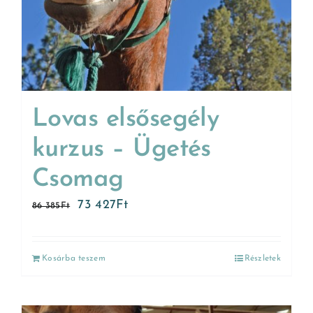
Lovas elsősegély
kurzus – Ügetés
Csomag
73 427
Ft
86 385
Ft
Kosárba teszem
Részletek