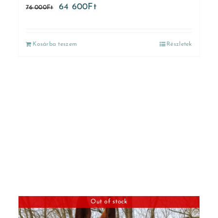
64 600
Ft
76 000
Ft
Kosárba teszem
Részletek
Out of stock