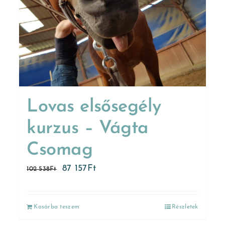
Lovas elsősegély
kurzus – Vágta
Csomag
87 157
Ft
102 538
Ft
Kosárba teszem
Részletek