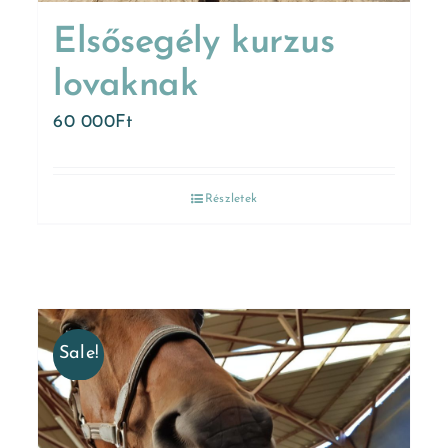
Elsősegély kurzus
lovaknak
60 000
Ft
Részletek
Sale!