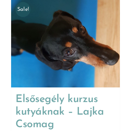
Sale!
Elsősegély kurzus
kutyáknak – Lajka
Csomag