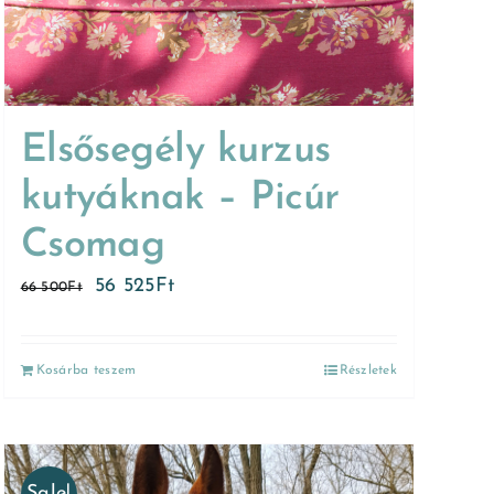
Elsősegély kurzus
kutyáknak – Picúr
Csomag
56 525
Ft
66 500
Ft
Kosárba teszem
Részletek
Sale!