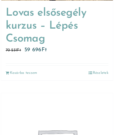
Lovas elsősegély
kurzus – Lépés
Csomag
59 696
Ft
70 231
Ft
Kosárba teszem
Részletek