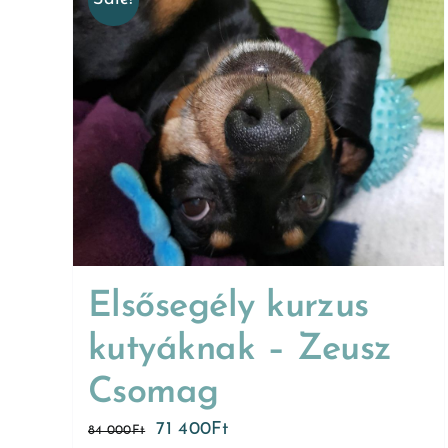
Elsősegély kurzus
kutyáknak – Zeusz
Csomag
71 400
Ft
84 000
Ft