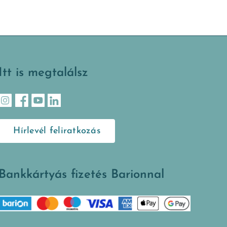
Itt is megtalálsz
Hírlevél feliratkozás
Bankkártyás fizetés Barionnal