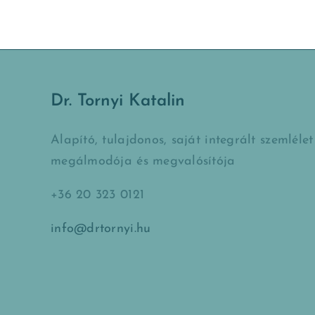
Dr. Tornyi Katalin
Alapító, tulajdonos, saját integrált szemlélet
megálmodója és megvalósítója
+36 20 323 0121
info@drtornyi.hu