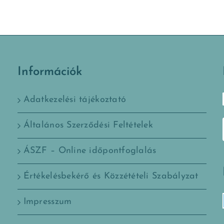
Információk
Adatkezelési tájékoztató
Általános Szerződési Feltételek
ÁSZF – Online időpontfoglalás
Értékelésbekérő és Közzétételi Szabályzat
Impresszum