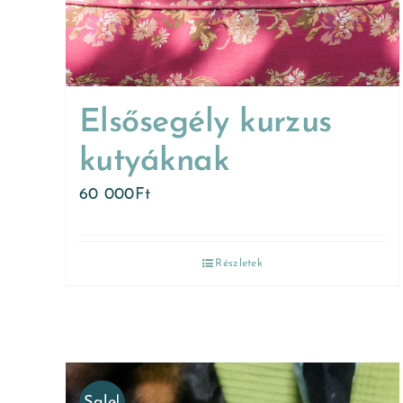
Elsősegély kurzus
kutyáknak
60 000
Ft
Részletek
Sale!