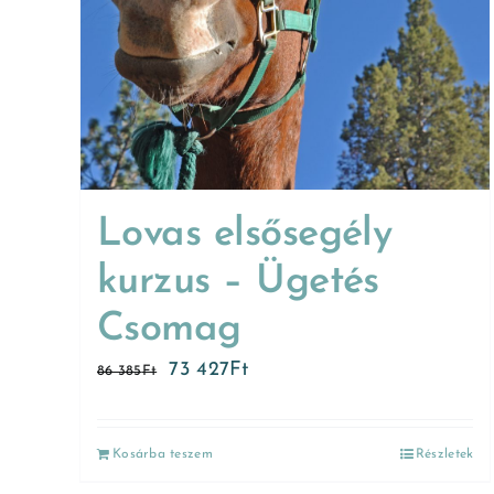
Lovas elsősegély
kurzus – Ügetés
Csomag
73 427
Ft
86 385
Ft
Kosárba teszem
Részletek