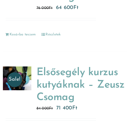
64 600
Ft
76 000
Ft
Kosárba teszem
Részletek
Elsősegély kurzus
Sale!
kutyáknak – Zeusz
Csomag
71 400
Ft
84 000
Ft