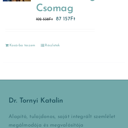
Csomag
87 157
Ft
102 538
Ft
Kosárba teszem
Részletek
Dr. Tornyi Katalin
Alapító, tulajdonos, saját integrált szemlélet
megálmodója és megvalósítója