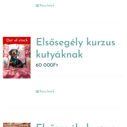
Részletek
Elsősegély kurzus
Out of stock
kutyáknak
60 000
Ft
Részletek