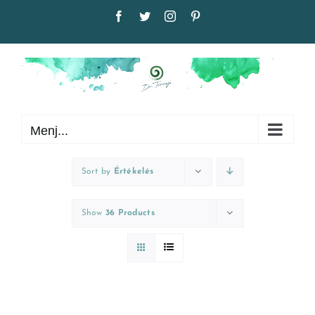
Kihagyás
Facebook
Twitter
Instagram
Pinterest
Menj...
Sort by
Értékelés
Show
36 Products