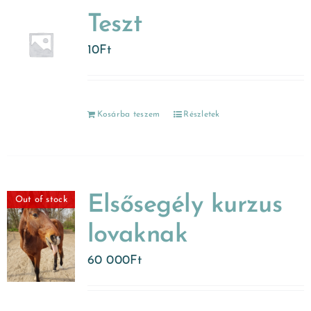
Teszt
10
Ft
Kosárba teszem
Részletek
Elsősegély kurzus
Out of stock
lovaknak
60 000
Ft