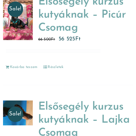
Elsősegély kurzus
Sale!
kutyáknak – Picúr
Csomag
56 525
Ft
66 500
Ft
Kosárba teszem
Részletek
Elsősegély kurzus
Sale!
kutyáknak – Lajka
Csomag