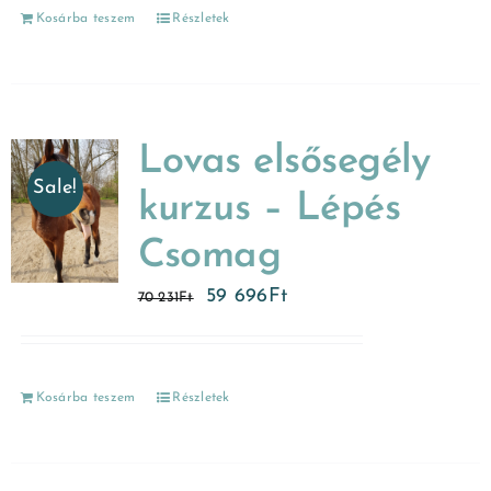
Kosárba teszem
Részletek
Lovas elsősegély
Sale!
kurzus – Lépés
Csomag
59 696
Ft
70 231
Ft
Kosárba teszem
Részletek