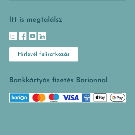
Itt is megtalálsz
Hírlevél feliratkozás
Bankkártyás fizetés Barionnal