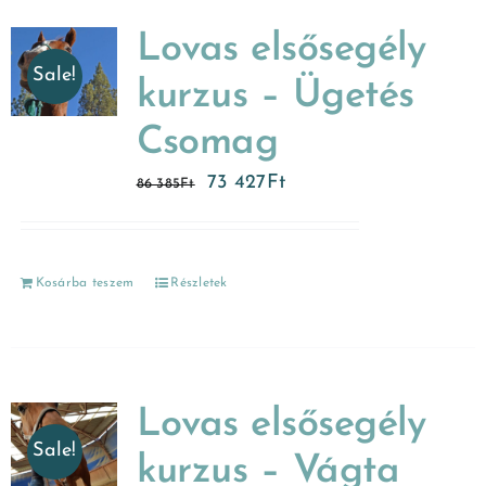
Lovas elsősegély
Sale!
kurzus – Ügetés
Csomag
73 427
Ft
86 385
Ft
Kosárba teszem
Részletek
Lovas elsősegély
Sale!
kurzus – Vágta