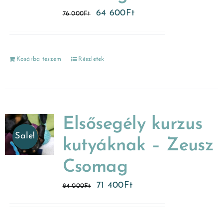
64 600
Ft
76 000
Ft
Kosárba teszem
Részletek
Elsősegély kurzus
Sale!
kutyáknak – Zeusz
Csomag
71 400
Ft
84 000
Ft