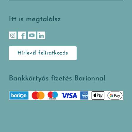
Itt is megtalálsz
Hírlevél feliratkozás
Bankkártyás fizetés Barionnal