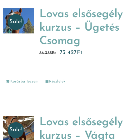
Lovas elsősegély
Sale!
kurzus – Ügetés
Csomag
73 427
Ft
86 385
Ft
Kosárba teszem
Részletek
Lovas elsősegély
Sale!
kurzus – Vágta