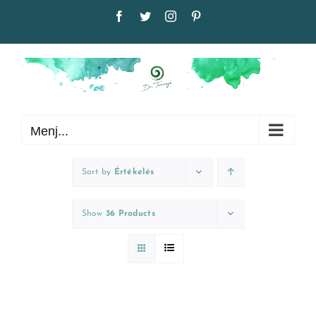
Kihagyás
Facebook
Twitter
Instagram
Pinterest
Menj...
Sort by
Értékelés
Show
36 Products