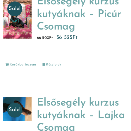
Elsősegély kurzus
Sale!
kutyáknak – Picúr
Csomag
56 525
Ft
66 500
Ft
Kosárba teszem
Részletek
Elsősegély kurzus
Sale!
kutyáknak – Lajka
Csomag