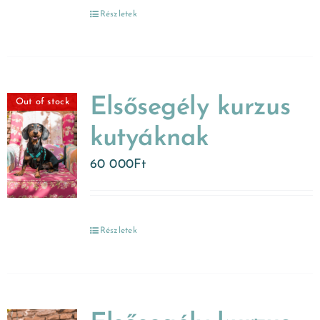
Részletek
Elsősegély kurzus
Out of stock
kutyáknak
60 000
Ft
Részletek