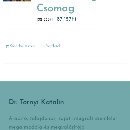
Csomag
87 157
Ft
102 538
Ft
Kosárba teszem
Részletek
Dr. Tornyi Katalin
Alapító, tulajdonos, saját integrált szemlélet
megálmodója és megvalósítója