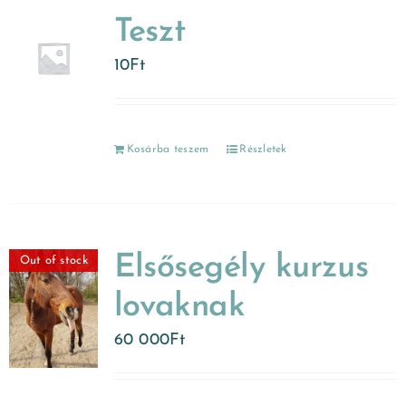
Teszt
10
Ft
Kosárba teszem
Részletek
Elsősegély kurzus
Out of stock
lovaknak
60 000
Ft