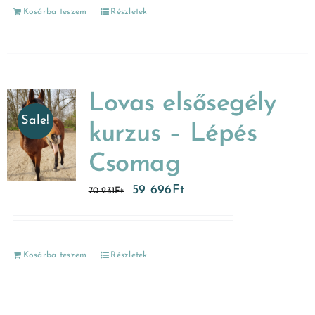
Kosárba teszem
Részletek
Lovas elsősegély
Sale!
kurzus – Lépés
Csomag
59 696
Ft
70 231
Ft
Kosárba teszem
Részletek