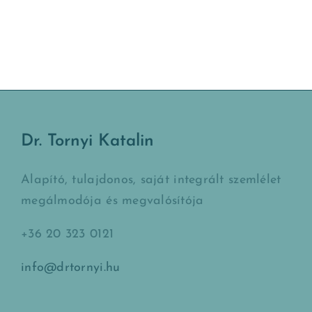
Dr. Tornyi Katalin
Alapító, tulajdonos, saját integrált szemlélet
megálmodója és megvalósítója
+36 20 323 0121
info@drtornyi.hu