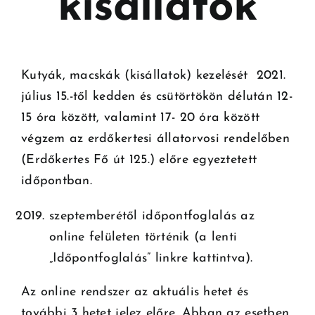
kisállatok
Kutyák, macskák (kisállatok) kezelését 2021.
július 15.-től kedden és csütörtökön délután 12-
15 óra között, valamint 17- 20 óra között
végzem az erdőkertesi állatorvosi rendelőben
(Erdőkertes Fő út 125.) előre egyeztetett
időpontban.
szeptemberétől időpontfoglalás az
online felületen történik (a lenti
„Időpontfoglalás” linkre kattintva).
Az online rendszer az aktuális hetet és
további 3 hetet jelez előre. Abban az esetben,