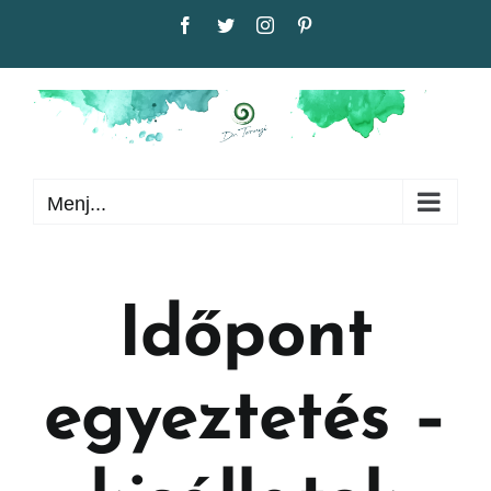
Kihagyás
Facebook
Twitter
Instagram
Pinterest
Menj...
Időpont
egyeztetés –