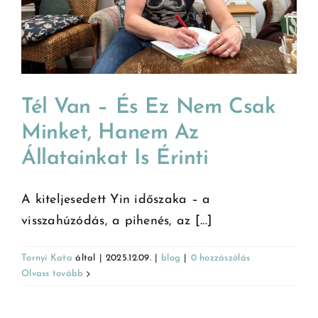
Tél Van – És Ez Nem Csak
Minket, Hanem Az
Állatainkat Is Érinti
A kiteljesedett Yin időszaka – a
visszahúzódás, a pihenés, az [...]
Tornyi Kata
által
|
2025.12.09.
|
blog
|
0 hozzászólás
Olvass tovább