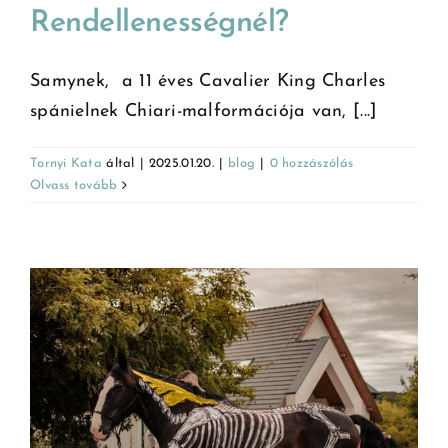
Rendellenességnél?
Samynek, a 11 éves Cavalier King Charles
spánielnek Chiari-malformációja van, [...]
Tornyi Kata
által
|
2025.01.20.
|
blog
|
0 hozzászólás
Olvass tovább