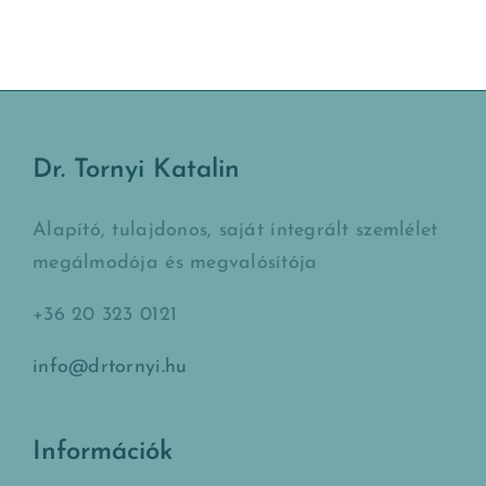
Dr. Tornyi Katalin
Alapító, tulajdonos, saját integrált szemlélet
megálmodója és megvalósítója
+36 20 323 0121
info@drtornyi.hu
Információk