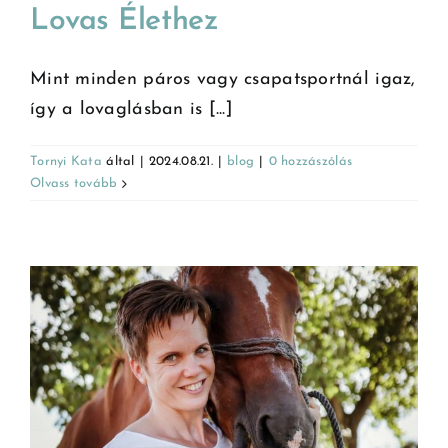
Lovas Élethez
Mint minden páros vagy csapatsportnál igaz,
így a lovaglásban is [...]
Tornyi Kata
által
|
2024.08.21.
|
blog
|
0 hozzászólás
Olvass tovább