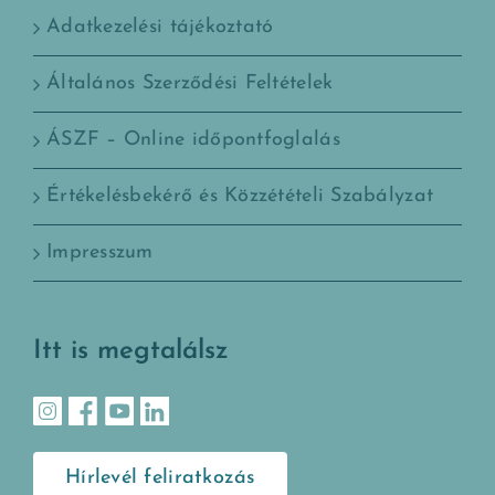
Adatkezelési tájékoztató
Általános Szerződési Feltételek
ÁSZF – Online időpontfoglalás
Értékelésbekérő és Közzétételi Szabályzat
Impresszum
Itt is megtalálsz
Hírlevél feliratkozás