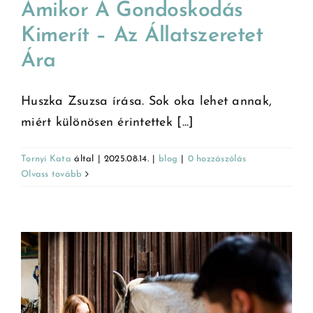
Amikor A Gondoskodás
Kimerít – Az Állatszeretet
Ára
Huszka Zsuzsa írása. Sok oka lehet annak,
miért különösen érintettek [...]
Tornyi Kata
által
|
2025.08.14.
|
blog
|
0 hozzászólás
Olvass tovább