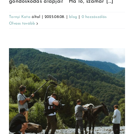
gondoskodás alapjai! Ha ló, szamár [...]
Tornyi Kata
által
|
2025.08.08.
|
blog
|
0 hozzászólás
Olvass tovább