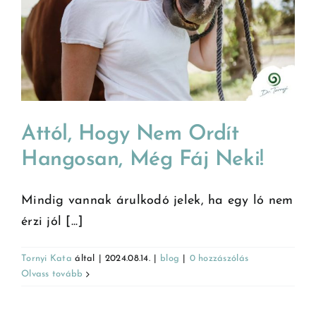
Attól, Hogy Nem Ordít
Hangosan, Még Fáj Neki!
Mindig vannak árulkodó jelek, ha egy ló nem
érzi jól [...]
Tornyi Kata
által
|
2024.08.14.
|
blog
|
0 hozzászólás
Olvass tovább