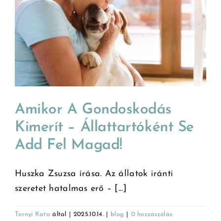
Amikor A Gondoskodás
Kimerít – Állattartóként Se
Add Fel Magad!
Huszka Zsuzsa írása. Az állatok iránti
szeretet hatalmas erő – [...]
Tornyi Kata
által
|
2025.10.14.
|
blog
|
0 hozzászólás