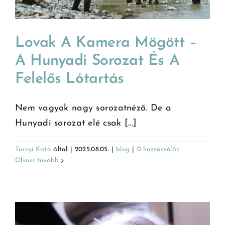
Lovak A Kamera Mögött –
A Hunyadi Sorozat És A
Felelős Lótartás
Nem vagyok nagy sorozatnéző. De a
Hunyadi sorozat elé csak [...]
Tornyi Kata
által
|
2025.08.05.
|
blog
|
0 hozzászólás
Olvass tovább