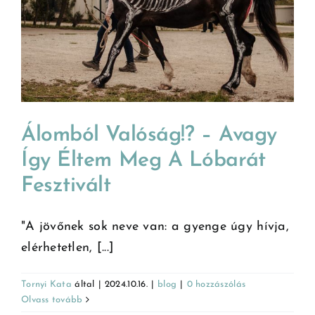
Álomból Valóság!? – Avagy
Így Éltem Meg A Lóbarát
Fesztivált
"A jövőnek sok neve van: a gyenge úgy hívja,
elérhetetlen, [...]
Tornyi Kata
által
|
2024.10.16.
|
blog
|
0 hozzászólás
Olvass tovább