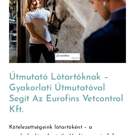
Útmutató Lótartóknak –
Gyakorlati Útmutatóval
Segít Az Eurofins Vetcontrol
Kft.
Kötelezettségeink lótartóként – a