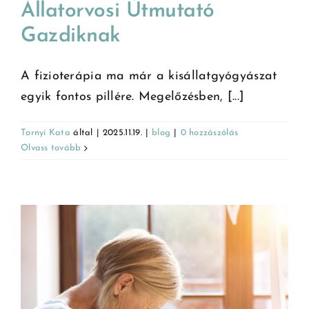
Állatorvosi Útmutató
Gazdiknak
A fizioterápia ma már a kisállatgyógyászat
egyik fontos pillére. Megelőzésben, [...]
Tornyi Kata
által
|
2025.11.19.
|
blog
|
0 hozzászólás
Olvass tovább