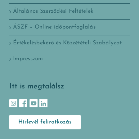
Általános Szerződési Feltételek
ÁSZF – Online időpontfoglalás
Értékelésbekérő és Közzétételi Szabályzat
Impresszum
Itt is megtalálsz
Hírlevél feliratkozás