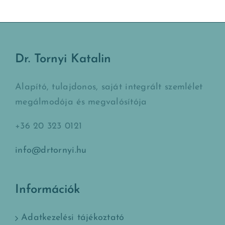
Dr. Tornyi Katalin
Alapító, tulajdonos, saját integrált szemlélet
megálmodója és megvalósítója
+36 20 323 0121
info@drtornyi.hu
Információk
Adatkezelési tájékoztató