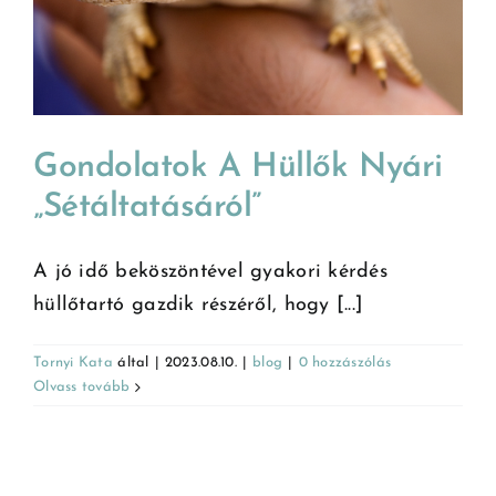
Gondolatok A Hüllők Nyári
„sétáltatásáról”
A jó idő beköszöntével gyakori kérdés
hüllőtartó gazdik részéről, hogy [...]
Tornyi Kata
által
|
2023.08.10.
|
blog
|
0 hozzászólás
Olvass tovább