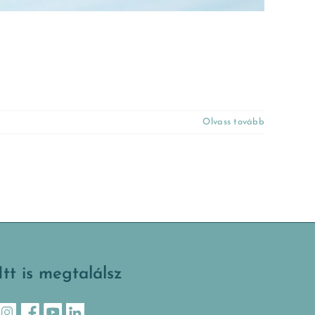
Olvass tovább
Itt is megtalálsz