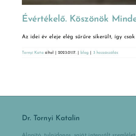
Évértékelő. Köszönök Minde
Az idei év eleje elég sűrűre sikerült, így csak a
Tornyi Kata
által
|
2023.01.17.
|
blog
|
3 hozzászólás
Dr. Tornyi Katalin
Alapító, tulajdonos, saját integrált szemlélet