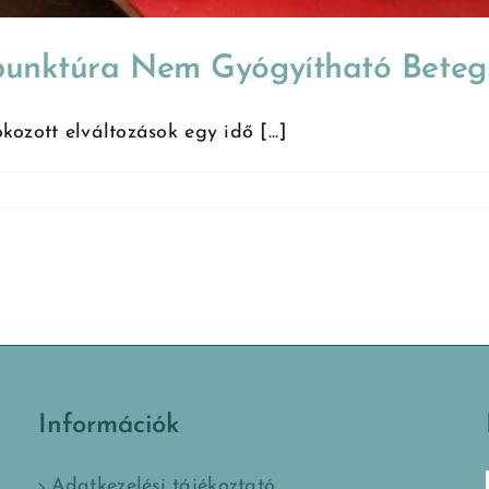
punktúra Nem Gyógyítható Beteg
ozott elváltozások egy idő [...]
Információk
Adatkezelési tájékoztató