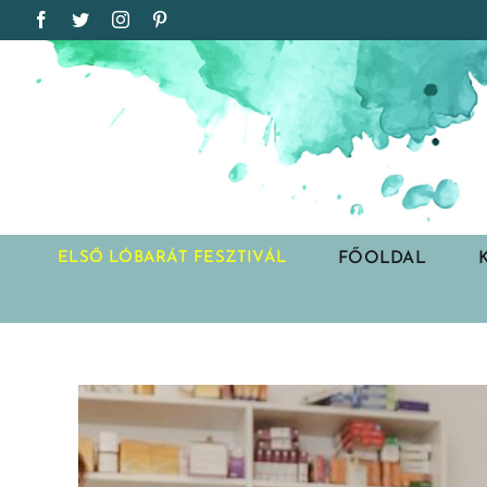
Kihagyás
Facebook
Twitter
Instagram
Pinterest
FŐOLDAL
ELSŐ LÓBARÁT FESZTIVÁL