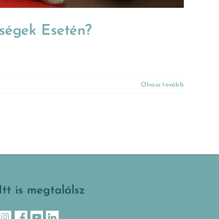
ségek Esetén?
Olvass tovább
Itt is megtalálsz