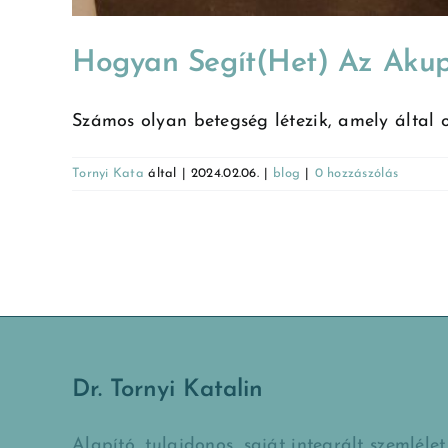
Hogyan Segít(het) Az Aku
Számos olyan betegség létezik, amely által ok
Tornyi Kata
által
|
2024.02.06.
|
blog
|
0 hozzászólás
Dr. Tornyi Katalin
Alapító, tulajdonos, saját integrált szemlélet