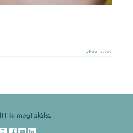
Olvass tovább
Itt is megtalálsz