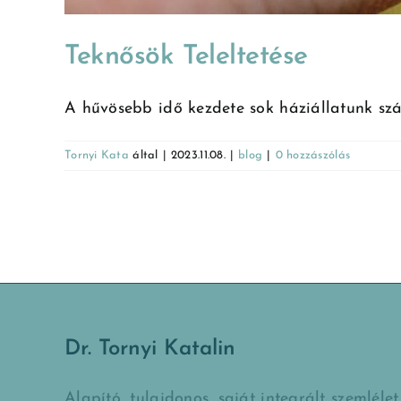
Teknősök Teleltetése
A hűvösebb idő kezdete sok háziállatunk szá
Tornyi Kata
által
|
2023.11.08.
|
blog
|
0 hozzászólás
Dr. Tornyi Katalin
Alapító, tulajdonos, saját integrált szemlélet