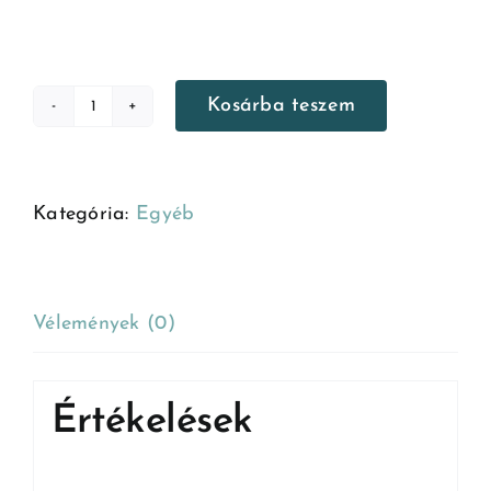
Kosárba teszem
Lovas
elsősegély
kurzus
Kategória:
Egyéb
-
Lépés
Csomag
mennyiség
Vélemények (0)
Értékelések