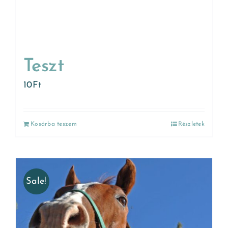
Teszt
10
Ft
Kosárba teszem
Részletek
Sale!