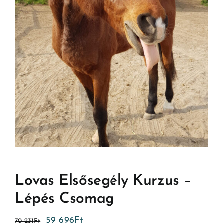
Lovas Elsősegély Kurzus –
Lépés Csomag
59 696
Ft
70 231
Ft