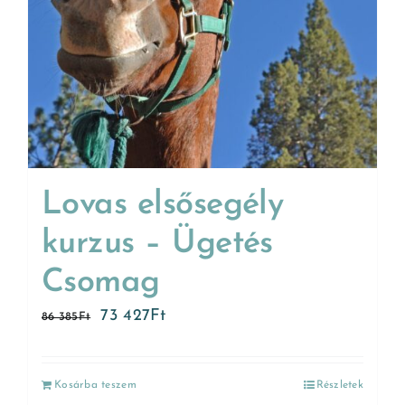
Lovas elsősegély
kurzus – Ügetés
Csomag
73 427
Ft
86 385
Ft
Kosárba teszem
Részletek