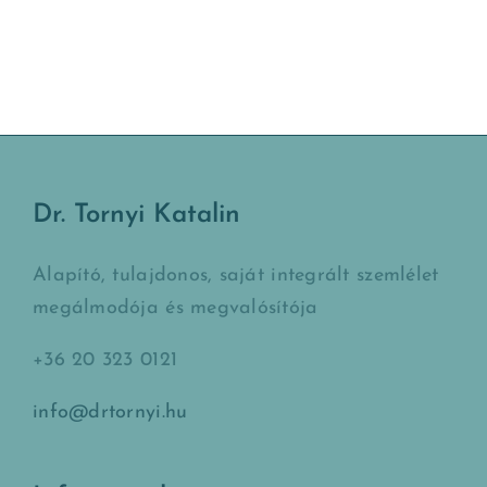
Dr. Tornyi Katalin
Alapító, tulajdonos, saját integrált szemlélet
megálmodója és megvalósítója
+36 20 323 0121
info@drtornyi.hu