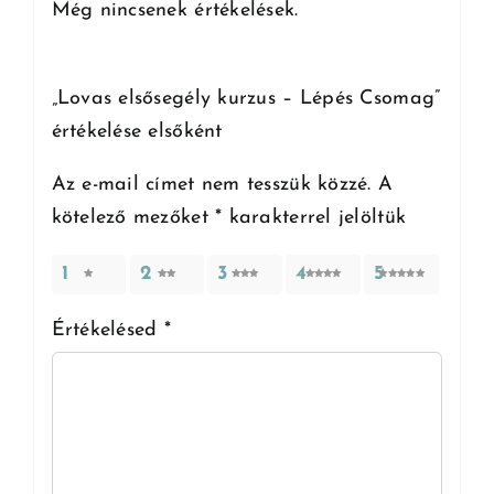
Még nincsenek értékelések.
„Lovas elsősegély kurzus – Lépés Csomag”
értékelése elsőként
Az e-mail címet nem tesszük közzé.
A
kötelező mezőket
*
karakterrel jelöltük
1
2
3
4
5
Értékelésed
*