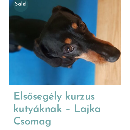
Sale!
Elsősegély kurzus
kutyáknak – Lajka
Csomag