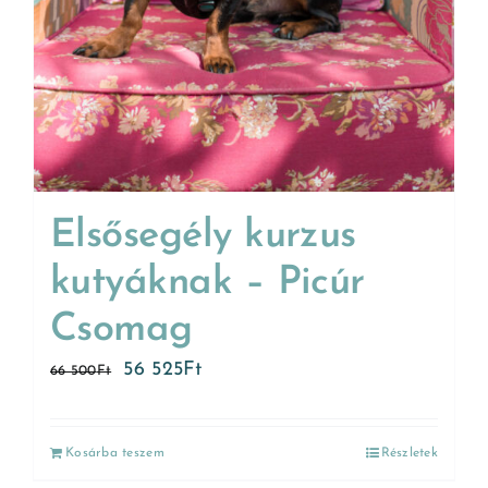
Elsősegély kurzus
kutyáknak – Picúr
Csomag
56 525
Ft
66 500
Ft
Kosárba teszem
Részletek