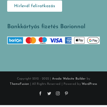
Hírlevél feliratkozás
Bankkártyás fizetés Barionnal
Copyright 2012 - 2022 |
Avada Website Builder
by
ThemeFusion
| All Rights Reserved | Powered by
WordPress
Facebook
Twitter
Instagram
Pinterest