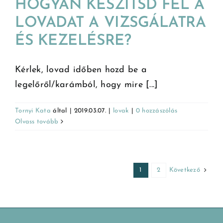
HOGYAN KÉSZÍTSD FEL A
LOVADAT A VIZSGÁLATRA
ÉS KEZELÉSRE?
Kérlek, lovad időben hozd be a
legelőről/karámból, hogy mire [...]
Tornyi Kata
által
|
2019.03.07.
|
lovak
|
0 hozzászólás
Olvass tovább
Következő
1
2