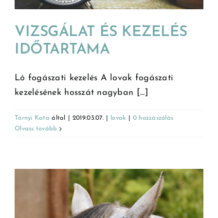
VIZSGÁLAT ÉS KEZELÉS
IDŐTARTAMA
Ló fogászati kezelés A lovak fogászati
kezelésének hosszát nagyban [...]
Tornyi Kata
által
|
2019.03.07.
|
lovak
|
0 hozzászólás
Olvass tovább