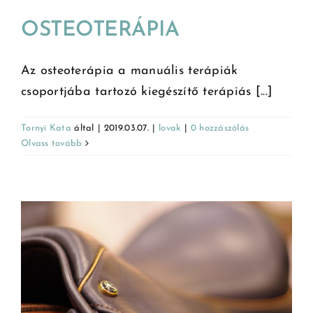
OSTEOTERÁPIA
Az osteoterápia a manuális terápiák
csoportjába tartozó kiegészítő terápiás [...]
Tornyi Kata
által
|
2019.03.07.
|
lovak
|
0 hozzászólás
Olvass tovább