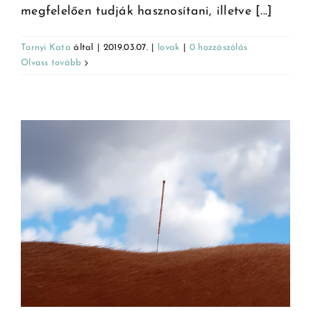
megfelelően tudják hasznosítani, illetve [...]
Tornyi Kata
által
|
2019.03.07.
|
lovak
|
0 hozzászólás
Olvass tovább