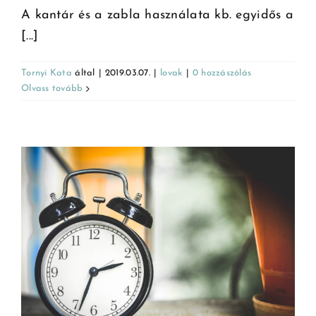
A kantár és a zabla használata kb. egyidős a
[...]
Tornyi Kata
által
|
2019.03.07.
|
lovak
|
0 hozzászólás
Olvass tovább