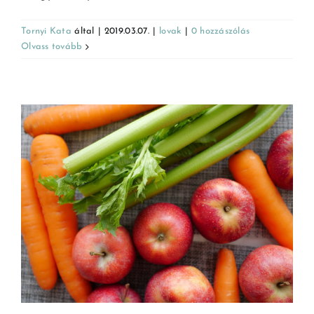
Tornyi Kata
által
|
2019.03.07.
|
lovak
|
0 hozzászólás
Olvass tovább