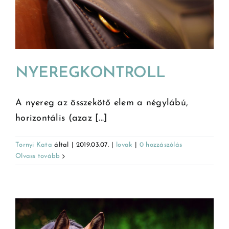
NYEREGKONTROLL
A nyereg az összekötő elem a négylábú,
horizontális (azaz [...]
Tornyi Kata
által
|
2019.03.07.
|
lovak
|
0 hozzászólás
Olvass tovább