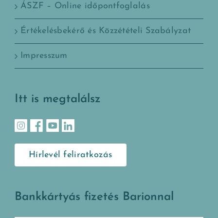
ÁSZF – Online időpontfoglalás
Értékelésbekérő és Közzétételi Szabályzat
Impresszum
Itt is megtalálsz
Hírlevél feliratkozás
Bankkártyás fizetés Barionnal