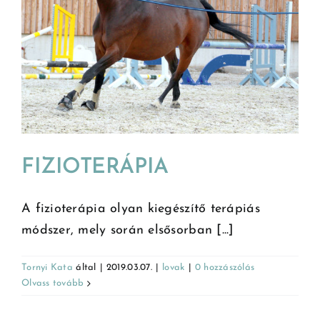
FIZIOTERÁPIA
A fizioterápia olyan kiegészítő terápiás
módszer, mely során elsősorban [...]
Tornyi Kata
által
|
2019.03.07.
|
lovak
|
0 hozzászólás
Olvass tovább