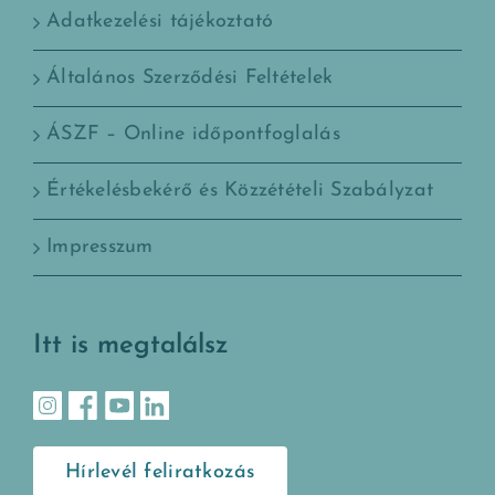
Adatkezelési tájékoztató
Általános Szerződési Feltételek
ÁSZF – Online időpontfoglalás
Értékelésbekérő és Közzétételi Szabályzat
Impresszum
Itt is megtalálsz
Hírlevél feliratkozás