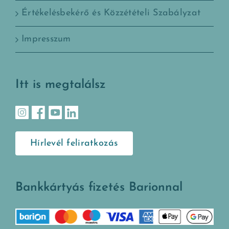
Értékelésbekérő és Közzétételi Szabályzat
Impresszum
Itt is megtalálsz
Hírlevél feliratkozás
Bankkártyás fizetés Barionnal