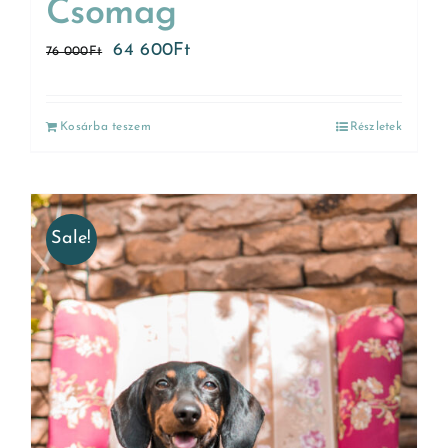
Csomag
64 600
Ft
76 000
Ft
Kosárba teszem
Részletek
Sale!