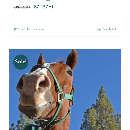
87 157
Ft
102 538
Ft
Kosárba teszem
Részletek
Sale!