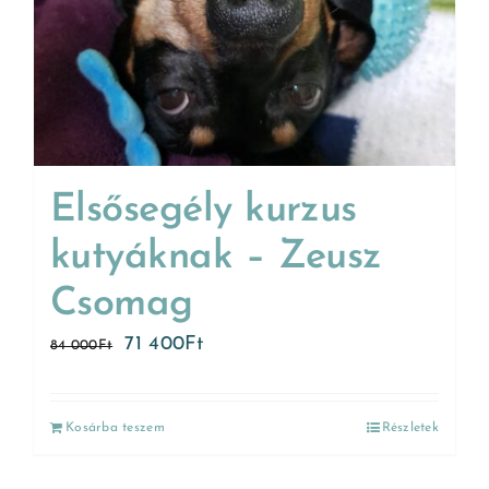
Elsősegély kurzus
kutyáknak – Zeusz
Csomag
71 400
Ft
84 000
Ft
Kosárba teszem
Részletek