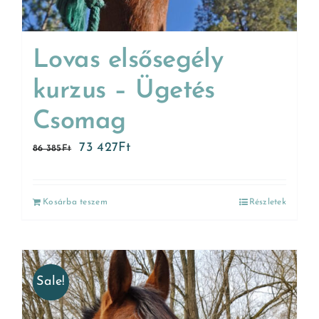
Lovas elsősegély
kurzus – Ügetés
Csomag
73 427
Ft
86 385
Ft
Kosárba teszem
Részletek
Sale!