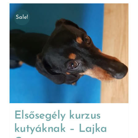
Sale!
Elsősegély kurzus
kutyáknak – Lajka