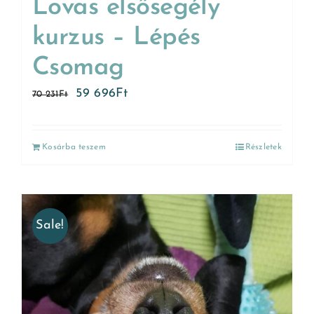
Lovas elsősegély
kurzus – Lépés
Csomag
59 696
Ft
70 231
Ft
Kosárba teszem
Részletek
Sale!