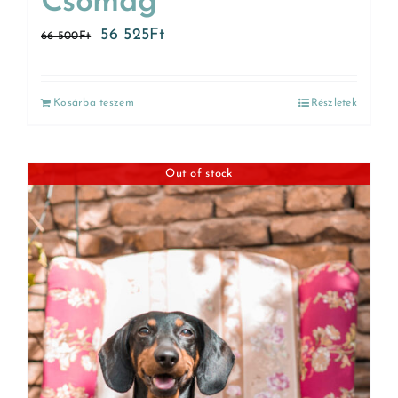
Csomag
56 525
Ft
66 500
Ft
Kosárba teszem
Részletek
Out of stock