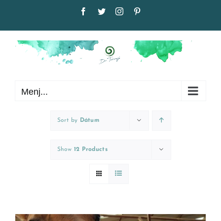
Kihagyás
Facebook
Twitter
Instagram
Pinterest
Menj...
Sort by
Dátum
Show
12 Products