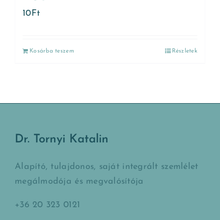
10
Ft
Kosárba teszem
Részletek
Dr. Tornyi Katalin
Alapító, tulajdonos, saját integrált szemlélet
megálmodója és megvalósítója
+36 20 323 0121