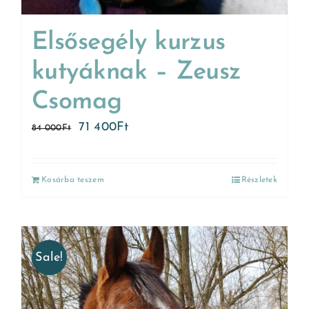
Elsősegély kurzus
kutyáknak – Zeusz
Csomag
71 400
Ft
84 000
Ft
Kosárba teszem
Részletek
Sale!