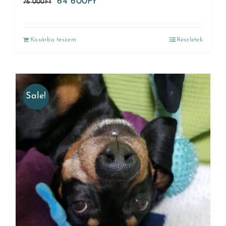
64 600
Ft
76 000
Ft
Kosárba teszem
Részletek
Sale!