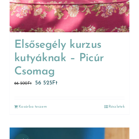
Elsősegély kurzus
kutyáknak – Picúr
Csomag
56 525
Ft
66 500
Ft
Kosárba teszem
Részletek