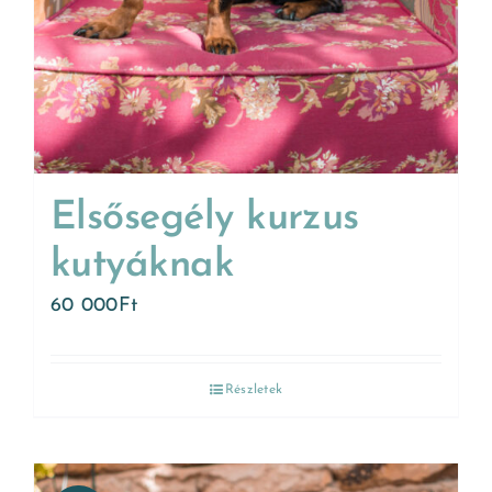
Elsősegély kurzus
kutyáknak
60 000
Ft
Részletek