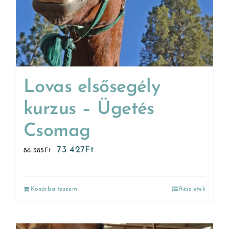
Lovas elsősegély
kurzus – Ügetés
Csomag
73 427
Ft
86 385
Ft
Kosárba teszem
Részletek