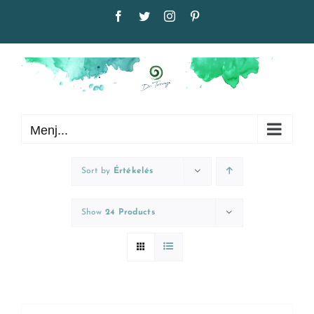
Kihagyás
Facebook
Twitter
Instagram
Pinterest
Menj...
Sort by
Értékelés
Show
24 Products