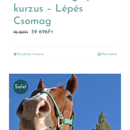
kurzus – Lépés
Csomag
59 696
Ft
70 231
Ft
Kosárba teszem
Részletek
Sale!