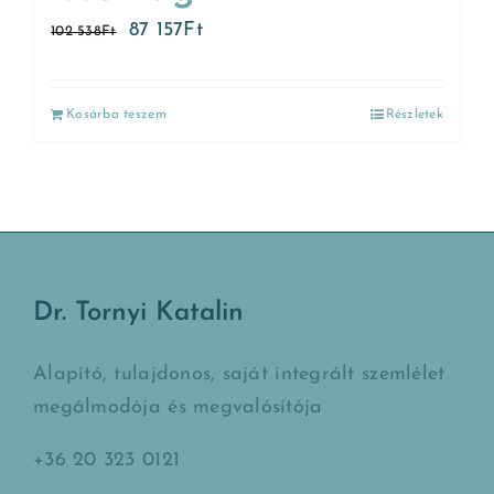
87 157
Ft
102 538
Ft
Kosárba teszem
Részletek
Dr. Tornyi Katalin
Alapító, tulajdonos, saját integrált szemlélet
megálmodója és megvalósítója
+36 20 323 0121