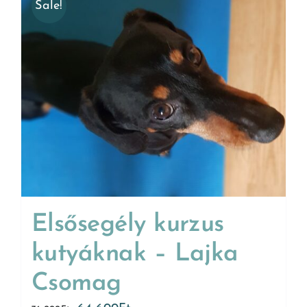
Sale!
Elsősegély kurzus
kutyáknak – Lajka
Csomag