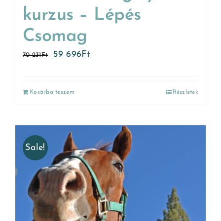
kurzus – Lépés
Csomag
59 696
Ft
70 231
Ft
Kosárba teszem
Részletek
Sale!