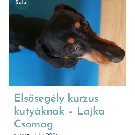
Sale!
Elsősegély kurzus
kutyáknak – Lajka
Csomag