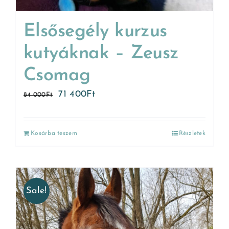
Elsősegély kurzus
kutyáknak – Zeusz
Csomag
71 400
Ft
84 000
Ft
Kosárba teszem
Részletek
Sale!