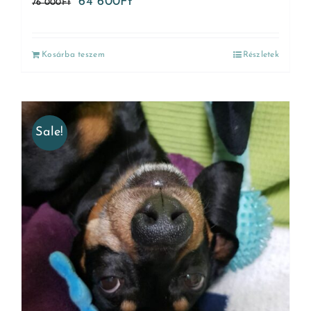
64 600
Ft
76 000
Ft
Kosárba teszem
Részletek
Sale!