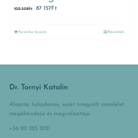
87 157
Ft
102 538
Ft
Kosárba teszem
Részletek
Dr. Tornyi Katalin
Alapító, tulajdonos, saját integrált szemlélet
megálmodója és megvalósítója
+36 20 323 0121