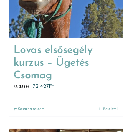
Lovas elsősegély
kurzus – Ügetés
Csomag
73 427
Ft
86 385
Ft
Kosárba teszem
Részletek