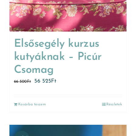
Elsősegély kurzus
kutyáknak – Picúr
Csomag
56 525
Ft
66 500
Ft
Kosárba teszem
Részletek