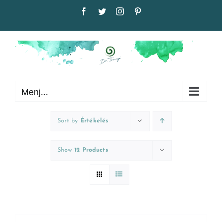
Kihagyás
Facebook
Twitter
Instagram
Pinterest
Menj...
Sort by
Értékelés
Show
12 Products