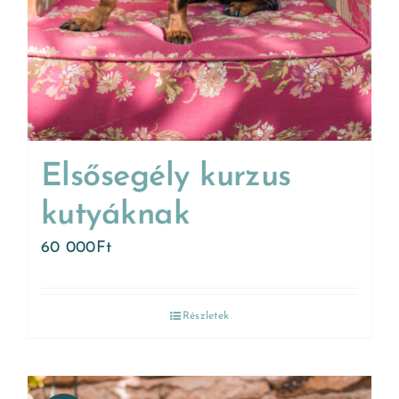
Elsősegély kurzus
kutyáknak
60 000
Ft
Részletek