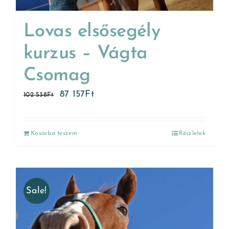
Lovas elsősegély
kurzus – Vágta
Csomag
87 157
Ft
102 538
Ft
Kosárba teszem
Részletek
Sale!