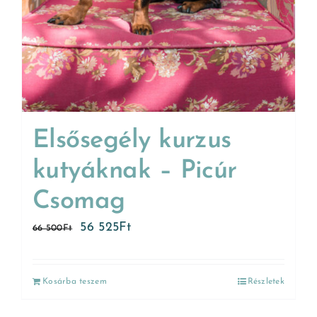
Elsősegély kurzus
kutyáknak – Picúr
Csomag
56 525
Ft
66 500
Ft
Kosárba teszem
Részletek