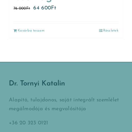
64 600
Ft
76 000
Ft
Kosárba teszem
Részletek
Dr. Tornyi Katalin
Alapító, tulajdonos, saját integrált szemlélet
megálmodója és megvalósítója
+36 20 323 0121