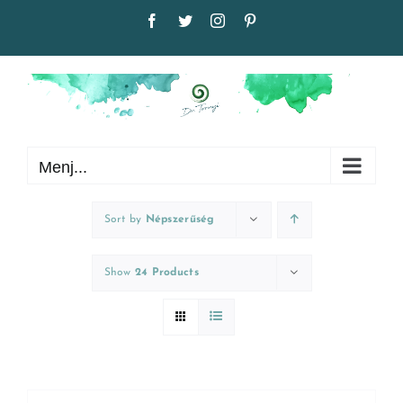
Kihagyás
Facebook
Twitter
Instagram
Pinterest
Menj...
Sort by
Népszerűség
Show
24 Products