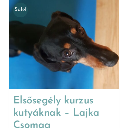
Sale!
Elsősegély kurzus
kutyáknak – Lajka
Csomag