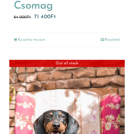
Csomag
71 400
Ft
84 000
Ft
Kosárba teszem
Részletek
Out of stock