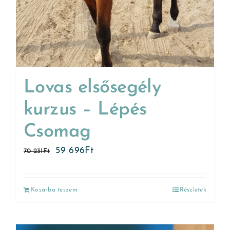
Lovas elsősegély
kurzus – Lépés
Csomag
59 696
Ft
70 231
Ft
Kosárba teszem
Részletek