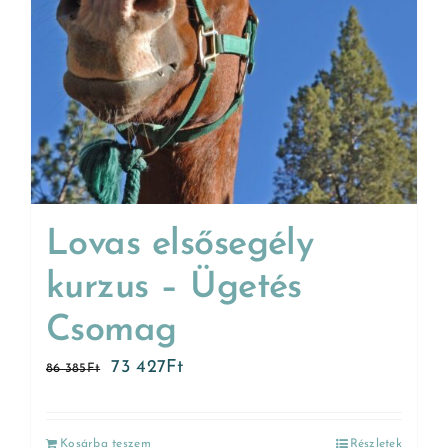
Lovas elsősegély
kurzus – Ügetés
Csomag
73 427
Ft
86 385
Ft
Kosárba teszem
Részletek