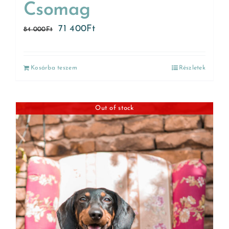
Csomag
71 400
Ft
84 000
Ft
Kosárba teszem
Részletek
Out of stock