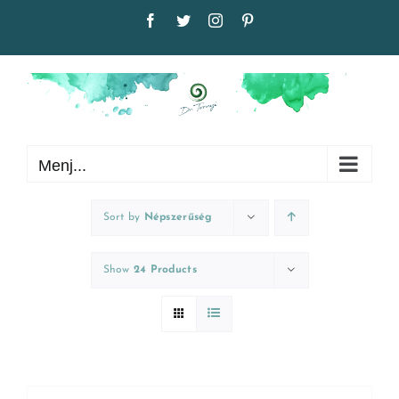
Kihagyás
Facebook
Twitter
Instagram
Pinterest
Menj...
Sort by
Népszerűség
Show
24 Products