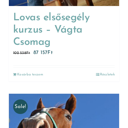
Lovas elsősegély
kurzus – Vágta
Csomag
87 157
Ft
102 538
Ft
Kosárba teszem
Részletek
Sale!