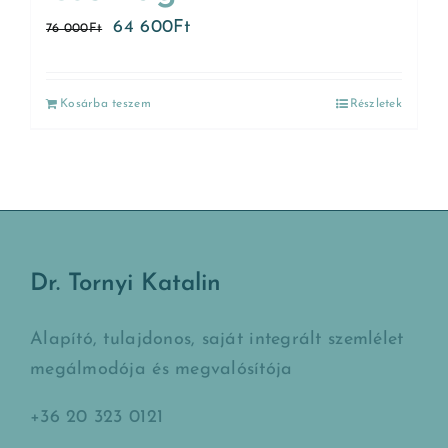
64 600
Ft
76 000
Ft
Kosárba teszem
Részletek
Dr. Tornyi Katalin
Alapító, tulajdonos, saját integrált szemlélet
megálmodója és megvalósítója
+36 20 323 0121