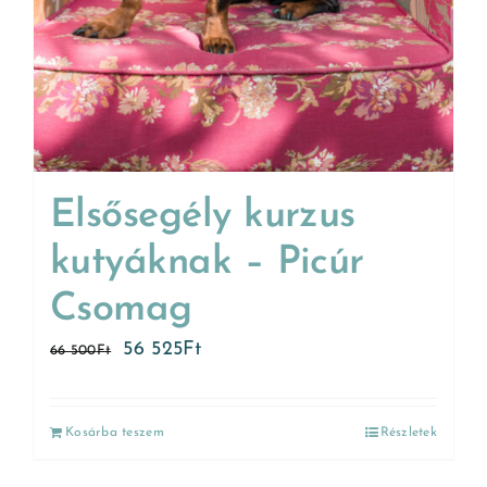
Elsősegély kurzus
kutyáknak – Picúr
Csomag
56 525
Ft
66 500
Ft
Kosárba teszem
Részletek