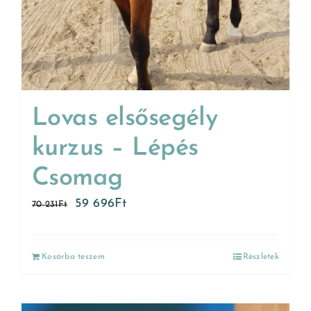
Lovas elsősegély
kurzus – Lépés
Csomag
59 696
Ft
70 231
Ft
Kosárba teszem
Részletek