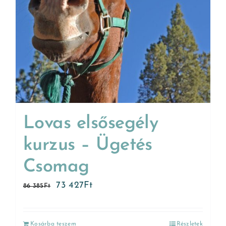
Lovas elsősegély
kurzus – Ügetés
Csomag
73 427
Ft
86 385
Ft
Kosárba teszem
Részletek