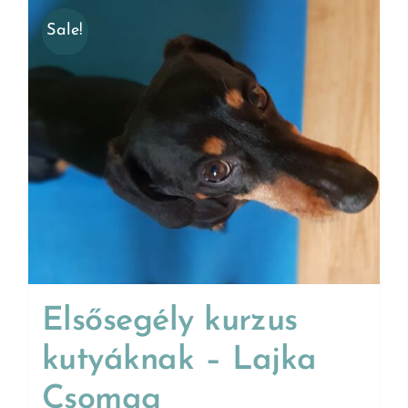
Sale!
Elsősegély kurzus
kutyáknak – Lajka
Csomag