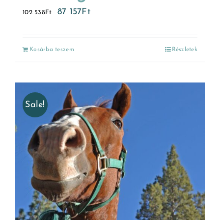
87 157
Ft
102 538
Ft
Kosárba teszem
Részletek
Sale!