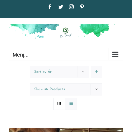
Kihagyás
Facebook
Twitter
Instagram
Pinterest
Menj...
Sort by
Ár
Show
36 Products