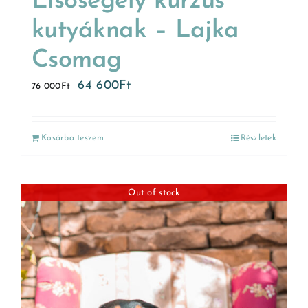
Elsősegély kurzus
kutyáknak – Lajka
Csomag
64 600
Ft
76 000
Ft
Kosárba teszem
Részletek
Out of stock