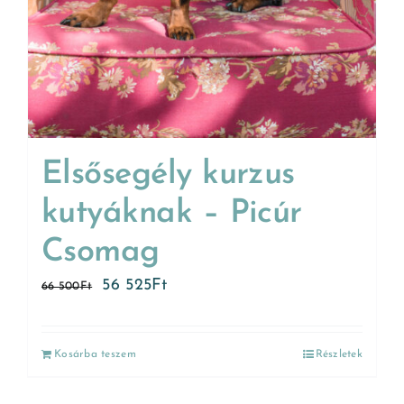
Elsősegély kurzus
kutyáknak – Picúr
Csomag
56 525
Ft
66 500
Ft
Kosárba teszem
Részletek