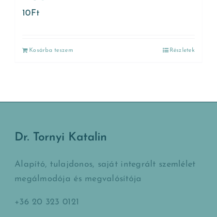
10
Ft
Kosárba teszem
Részletek
Dr. Tornyi Katalin
Alapító, tulajdonos, saját integrált szemlélet
megálmodója és megvalósítója
+36 20 323 0121