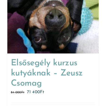
Elsősegély kurzus
kutyáknak – Zeusz
Csomag
71 400
Ft
84 000
Ft