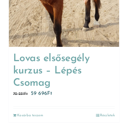
Lovas elsősegély
kurzus – Lépés
Csomag
59 696
Ft
70 231
Ft
Kosárba teszem
Részletek