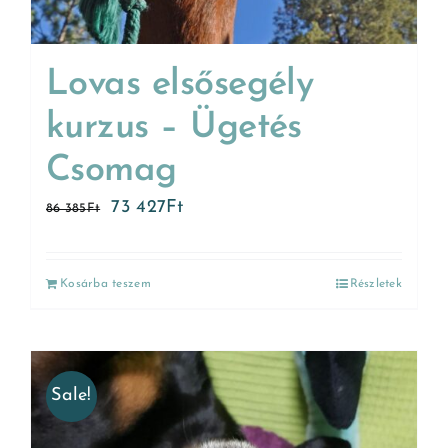
Lovas elsősegély
kurzus – Ügetés
Csomag
73 427
Ft
86 385
Ft
Kosárba teszem
Részletek
Sale!