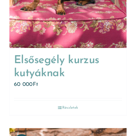
Elsősegély kurzus
kutyáknak
60 000
Ft
Részletek