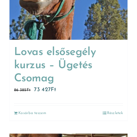
Lovas elsősegély
kurzus – Ügetés
Csomag
73 427
Ft
86 385
Ft
Kosárba teszem
Részletek