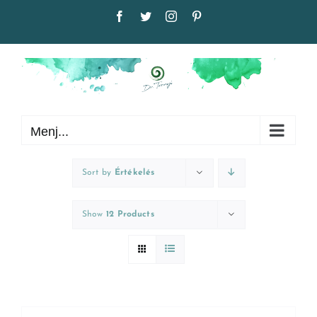
Kihagyás
Facebook
Twitter
Instagram
Pinterest
Menj...
Sort by
Értékelés
Show
12 Products