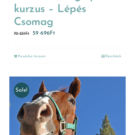
kurzus – Lépés
Csomag
59 696
Ft
70 231
Ft
Kosárba teszem
Részletek
Sale!