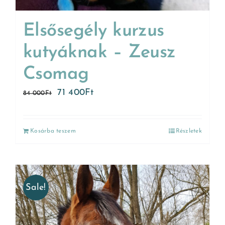
Elsősegély kurzus
kutyáknak – Zeusz
Csomag
71 400
Ft
84 000
Ft
Kosárba teszem
Részletek
Sale!