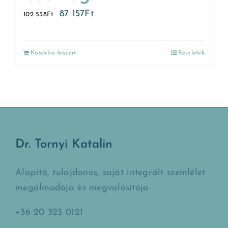
87 157
Ft
102 538
Ft
Kosárba teszem
Részletek
Dr. Tornyi Katalin
Alapító, tulajdonos, saját integrált szemlélet
megálmodója és megvalósítója
+36 20 323 0121