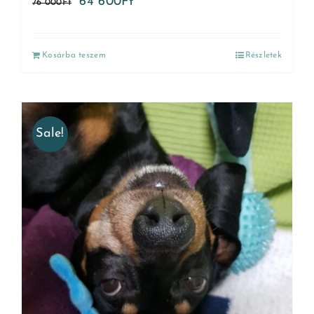
64 600
Ft
76 000
Ft
Kosárba teszem
Részletek
Sale!