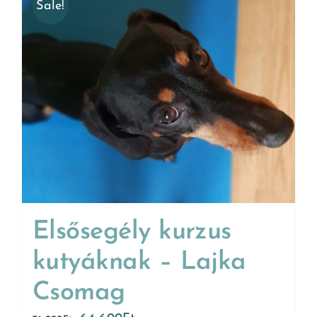
Sale!
Elsősegély kurzus
kutyáknak – Lajka
Csomag