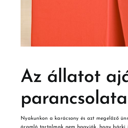
Az állatot a
parancsolata
Nyakunkon a karácsony és azt megelőző ünne
áramló tartalmak nem hagyják, hogy bárki is 