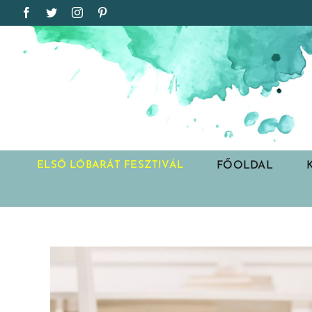
Kihagyás
Facebook
Twitter
Instagram
Pinterest
FŐOLDAL
ELSŐ LÓBARÁT FESZTIVÁL