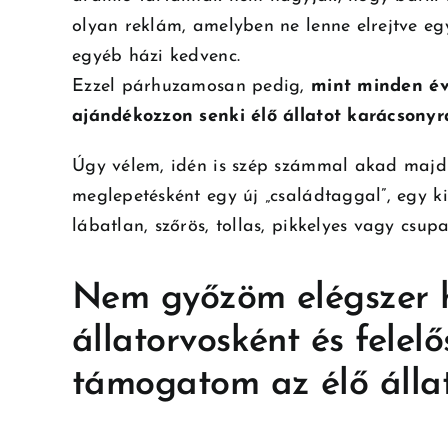
olyan reklám, amelyben ne lenne elrejtve egy
egyéb házi kedvenc.
Ezzel párhuzamosan pedig,
mint minden év
ajándékozzon senki élő állatot karácsonyr
Úgy vélem, idén is szép számmal akad majd 
meglepetésként egy új „családtaggal”, egy 
lábatlan, szőrös, tollas, pikkelyes vagy csu
Nem győzöm elégszer h
állatorvosként és felel
támogatom az élő álla