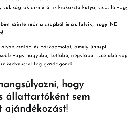
 cukiságfaktor-mérőt is kiakasztó kutya, cica, ló vag
ben szinte már a csapból is az folyik, hogy NE
a!
olyan család és párkapcsolat, amely ünnepi
kisebb vagy nagyobb, kétlábú, négylábú, százlábú va
pasz kedvenccel fog gazdagondi.
angsúlyozni, hogy
ős állattartóként sem
t ajándékozást!