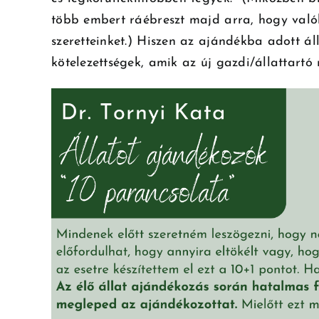
több embert ráébreszt majd arra, hogy valóba
szeretteinket.) Hiszen az ajándékba adott ál
kötelezettségek, amik az új gazdi/állattart