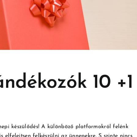
jándékozók 10 +1
pi készülődés! A különböző platformokról felénk
elfelejtsen felkészülni az ünnepekre. S szinte nincs