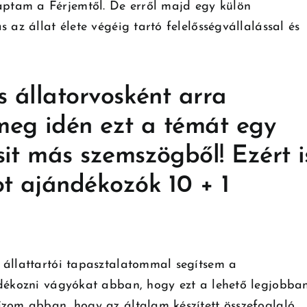
ptam a Férjemtől. De erről majd egy külön
 az állat élete végéig tartó felelősségvállalással és
és állatorvosként arra
meg idén ezt a témát egy
sit más szemszögből! Ezért i
ot ajándékozók 10 + 1
 állattartói tapasztalatommal segítsem a
ndékozni vágyókat abban, hogy ezt a lehető legjobba
ízom abban, hogy az általam készített összefoglaló