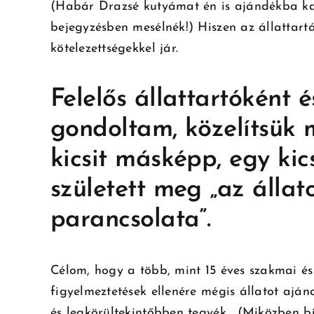
(Habár Drazsé kutyámat én is ajándékba ka
bejegyzésben mesélnék!) Hiszen az állattartás
kötelezettségekkel jár.
Felelős állattartóként 
gondoltam, közelítsük 
kicsit másképp, egy kic
született meg „az állat
parancsolata”.
Célom, hogy a több, mint 15 éves szakmai és
figyelmeztetések ellenére mégis állatot ajá
és legkörültekintőbben tegyék. (Miközben b