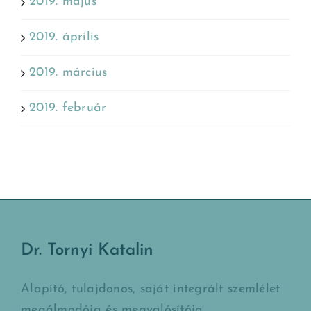
2019. május
2019. április
2019. március
2019. február
Dr. Tornyi Katalin
Alapító, tulajdonos, saját integrált szemlélet
megálmodója és megvalósítója