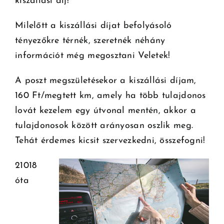
kiszállási díj!
Milelőtt a kiszállási díjat befolyásoló
tényezőkre térnék, szeretnék néhány
információt még megosztani Veletek!
A poszt megszületésekor a kiszállási díjam,
160 Ft/megtett km, amely ha több tulajdonos
lovát kezelem egy útvonal mentén, akkor a
tulajdonosok között arányosan oszlik meg.
Tehát érdemes kicsit szervezkedni, összefogni!
21018
óta