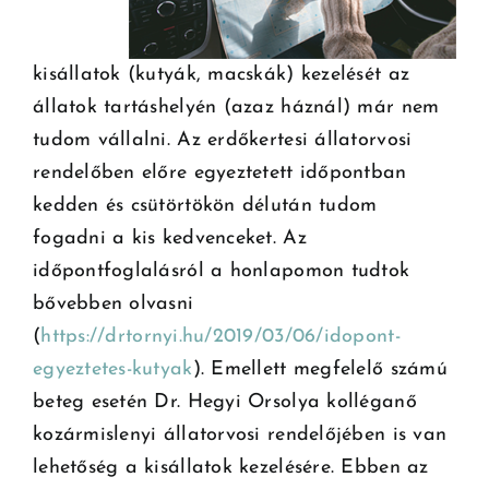
kisállatok (kutyák, macskák) kezelését az
állatok tartáshelyén (azaz háznál) már nem
tudom vállalni. Az erdőkertesi állatorvosi
rendelőben előre egyeztetett időpontban
kedden és csütörtökön délután tudom
fogadni a kis kedvenceket. Az
időpontfoglalásról a honlapomon tudtok
bővebben olvasni
(
https://drtornyi.hu/2019/03/06/idopont-
egyeztetes-kutyak
). Emellett megfelelő számú
beteg esetén Dr. Hegyi Orsolya kolléganő
kozármislenyi állatorvosi rendelőjében is van
lehetőség a kisállatok kezelésére. Ebben az