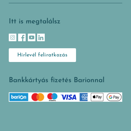
Itt is megtalálsz
Hírlevél feliratkozás
Bankkártyás fizetés Barionnal